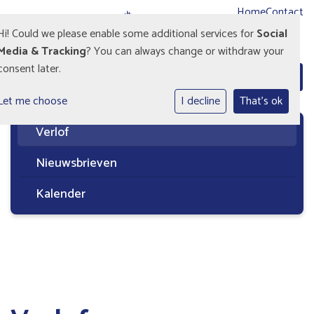
Home
Contact
Hi! Could we please enable some additional services for
Social
Media & Tracking
? You can always change or withdraw your
consent later.
Let me choose
I decline
That's ok
Verlof
Nieuwsbrieven
Kalender