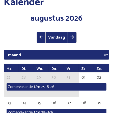
Kalender
augustus 2026
Vandaag
Ma.
Di.
Wo.
Do.
Vr.
Za.
Zo.
27
28
29
30
31
01
02
Zomervakantie t/m 29-8-26
03
04
05
06
07
08
09
Zomervakantie t/m 29-8-26