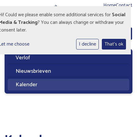
Home
Contact
Hi! Could we please enable some additional services for
Social
Media & Tracking
? You can always change or withdraw your
consent later.
Let me choose
I decline
That's ok
Verlof
Nieuwsbrieven
Kalender